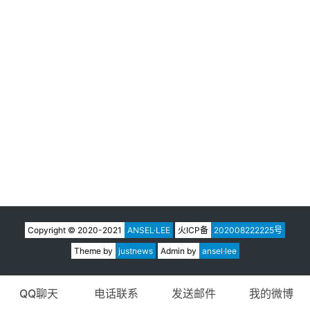
视
频
登录
注册
图
集
专
题
列
表
快
讯
Copyright © 2020-2021
ANSEL·LEE
火ICP备
202008222225号
Theme by
justnews
Admin by
ansel·lee
问
答
社
QQ聊天
电话联系
发送邮件
我的微博
区