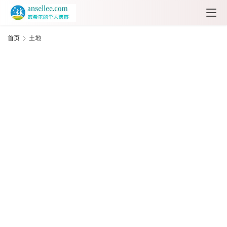
首
页
首页
土地
古
诗
阅
读
诗
经
大
全
怀
旧
音
乐