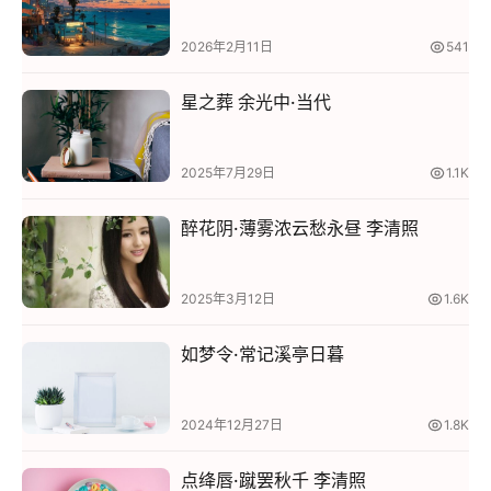
2026年2月11日
541
星之葬 余光中·当代
2025年7月29日
1.1K
首
醉花阴·薄雾浓云愁永昼 李清照
页
古
2025年3月12日
1.6K
诗
阅
如梦令·常记溪亭日暮
读
2024年12月27日
1.8K
诗
经
点绛唇·蹴罢秋千 李清照
大