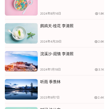
全
2024年8月16日
1.8K
怀
旧
鹧鸪天·桂花 李清照
音
乐
2024年4月29日
2.6K
视
浣溪沙·闺情 李清照
频
登录
注册
图
集
2024年1月18日
3.1K
专
听雨 季羡林
题
列
表
2023年9月7日
2.4K