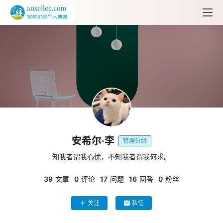
安希尔·李
管理分组
知我者谓我心忧，不知我者谓我何求。
39
文章
0
评论
17
问题
16
回答
0
粉丝
关注
私信