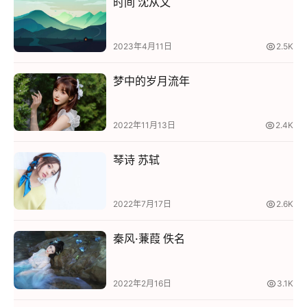
时间 沈从文
快
讯
2023年4月11日
2.5K
问
梦中的岁月流年
答
社
区
2022年11月13日
2.4K
琴诗 苏轼
2022年7月17日
2.6K
秦风·蒹葭 佚名
2022年2月16日
3.1K